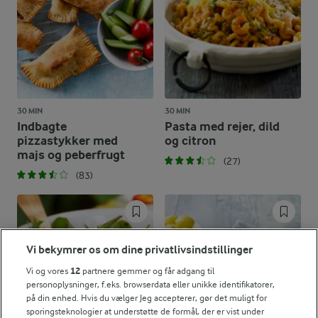
30 MIN
30 MIN
Indbagte
Pasta med rejer, dild
pizzastykker med
og citron
majs og peberfrugt
(27)
(83)
Vi bekymrer os om dine privatlivsindstillinger
Vi og vores
12
partnere gemmer og får adgang til
personoplysninger, f.eks. browserdata eller unikke identifikatorer,
på din enhed. Hvis du vælger Jeg accepterer, gør det muligt for
sporingsteknologier at understøtte de formål, der er vist under