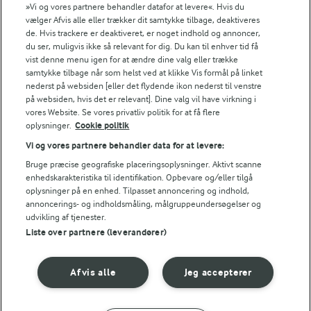
»Vi og vores partnere behandler datafor at levere«. Hvis du
vælger Afvis alle eller trækker dit samtykke tilbage, deaktiveres
de. Hvis trackere er deaktiveret, er noget indhold og annoncer,
du ser, muligvis ikke så relevant for dig. Du kan til enhver tid få
15 MIN
30 MIN
vist denne menu igen for at ændre dine valg eller trække
Bønnesalat med
Mørbradbøffer med
samtykke tilbage når som helst ved at klikke Vis formål på linket
mango, nødder og
salattopping
nederst på websiden [eller det flydende ikon nederst til venstre
salatost
på websiden, hvis det er relevant]. Dine valg vil have virkning i
(42)
vores Website. Se vores privatliv politik for at få flere
(63)
oplysninger.
Cookie politik
Vi og vores partnere behandler data for at levere:
Bruge præcise geografiske placeringsoplysninger. Aktivt scanne
enhedskarakteristika til identifikation. Opbevare og/eller tilgå
oplysninger på en enhed. Tilpasset annoncering og indhold,
annoncerings- og indholdsmåling, målgruppeundersøgelser og
udvikling af tjenester.
Liste over partnere (leverandører)
Afvis alle
Jeg accepterer