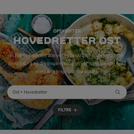
OPSKRIFTER
HOVEDRETTER OST
Vi har her samlet alle vores opskrifter på hovedretter
med ost - Lad dig inspirere og servér spændende mad
med Arla Inspirationskøkken.
Søg på kategori
Indtast søgeord for at søge
FILTRE