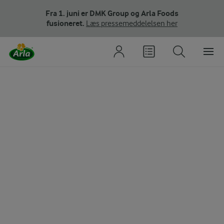
Fra 1. juni er DMK Group og Arla Foods
fusioneret.
Læs pressemeddelelsen her