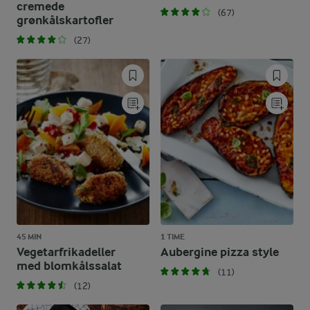
cremede
(67)
grønkålskartofler
(27)
45 MIN
1 TIME
Vegetarfrikadeller
Aubergine pizza style
med blomkålssalat
(11)
(12)