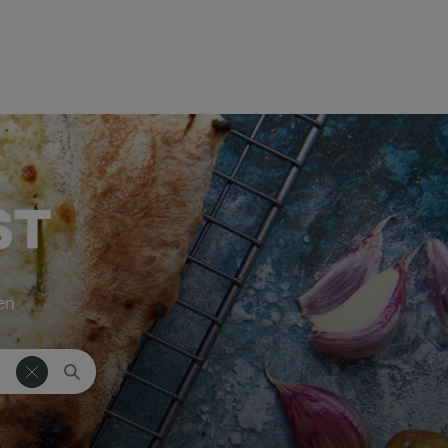
ST
ken