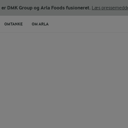
ni er DMK Group og Arla Foods fusioneret.
Læs pressemedde
OMTANKE
OM ARLA