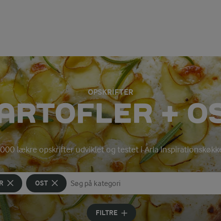
OPSKRIFTER
ARTOFLER + O
000 lækre opskrifter udviklet og testet i Arla Inspirationskøk
R
OST
Søg på kategori
Indtast søgeord for at søge
FILTRE