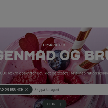
OPSKRIFTER
GENMAD OG BR
000 lækre opskrifter udviklet og testet i Arla Inspirationskøk
AD OG BRUNCH
Søg på kategori
Indtast søgeord for at søge
FILTRE