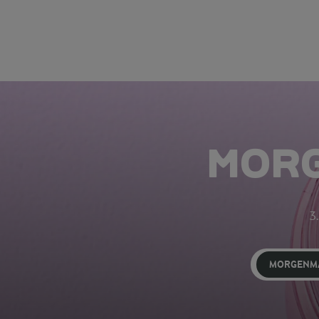
MOR
3.
MORGENM