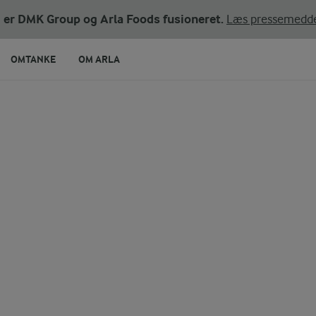
ni er DMK Group og Arla Foods fusioneret.
Læs pressemedde
OMTANKE
OM ARLA