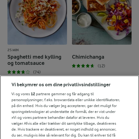
25 MIN
Spaghetti med kylling
Chimichanga
og tomatsauce
(12)
(74)
Vi bekymrer os om dine privatlivsindstillinger
Vi og vores
12
partnere gemmer og får adgang til
personoplysninger, f.eks. browserdata eller unikke identifikatorer,
på din enhed. Hvis du vælger Jeg accepterer, gør det muligt for
sporingsteknologier at understøtte de formål, der er vist under
»Vi og vores partnere behandler datafor at levere«. Hvis du
vælger Afvis alle eller trækker dit samtykke tilbage, deaktiveres
de. Hvis trackere er deaktiveret, er noget indhold og annoncer,
du ser, muligvis ikke så relevant for dig. Du kan til enhver tid få