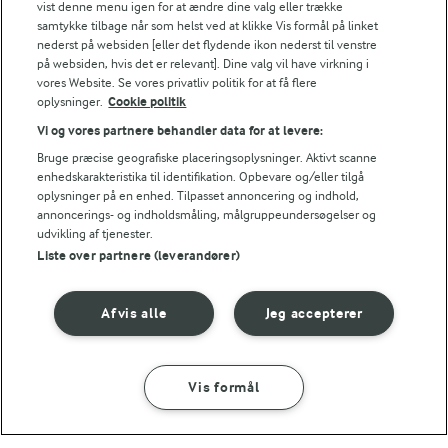
vist denne menu igen for at ændre dine valg eller trække
samtykke tilbage når som helst ved at klikke Vis formål på linket
nederst på websiden [eller det flydende ikon nederst til venstre
på websiden, hvis det er relevant]. Dine valg vil have virkning i
2 TIMER
1 TIME 5 MIN
vores Website. Se vores privatliv politik for at få flere
Pizzasandwich
Snurrer med pesto
oplysninger.
Cookie politik
(15)
(20)
Vi og vores partnere behandler data for at levere:
Bruge præcise geografiske placeringsoplysninger. Aktivt scanne
enhedskarakteristika til identifikation. Opbevare og/eller tilgå
oplysninger på en enhed. Tilpasset annoncering og indhold,
annoncerings- og indholdsmåling, målgruppeundersøgelser og
udvikling af tjenester.
Liste over partnere (leverandører)
Afvis alle
Jeg accepterer
Vis formål
35 MIN
20 MIN
Frisk tomatsauce
Quesadillas i airfryer
med pasta