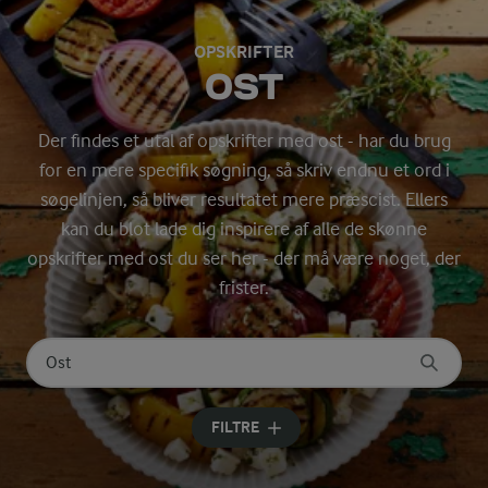
OPSKRIFTER
OST
Der findes et utal af opskrifter med ost - har du brug
for en mere specifik søgning, så skriv endnu et ord i
søgelinjen, så bliver resultatet mere præscist. Ellers
kan du blot lade dig inspirere af alle de skønne
opskrifter med ost du ser her - der må være noget, der
frister.
Søg på kategori
Indtast søgeord for at søge
FILTRE