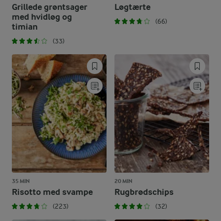
Grillede grøntsager
Løgtærte
med hvidløg og
(66)
timian
(33)
35 MIN
20 MIN
Risotto med svampe
Rugbrødschips
(223)
(32)