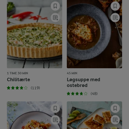
1 TIME 30 MIN
45 MIN
Chilitærte
Løgsuppe med
ostebrød
(119)
(48)