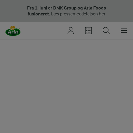
Fra 1. juni er DMK Group og Arla Foods
fusioneret.
Læs pressemeddelelsen her