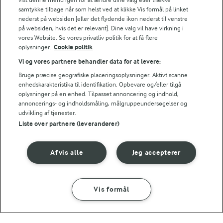
samtykke tilbage når som helst ved at klikke Vis formål på linket
nederst på websiden [eller det flydende ikon nederst til venstre
på websiden, hvis det er relevant]. Dine valg vil have virkning i
1 TIME 30 MIN
vores Website. Se vores privatliv politik for at få flere
Forloren hare
oplysninger.
Cookie politik
(695)
Vi og vores partnere behandler data for at levere:
Bruge præcise geografiske placeringsoplysninger. Aktivt scanne
enhedskarakteristika til identifikation. Opbevare og/eller tilgå
oplysninger på en enhed. Tilpasset annoncering og indhold,
annoncerings- og indholdsmåling, målgruppeundersøgelser og
udvikling af tjenester.
Liste over partnere (leverandører)
Afvis alle
Jeg accepterer
Vis formål
40 MIN
MAD GIVER LÆRING TIL LIVET
Kan det at dufte og
Hjemmelavet kebab
smage lære os noget?
(20)