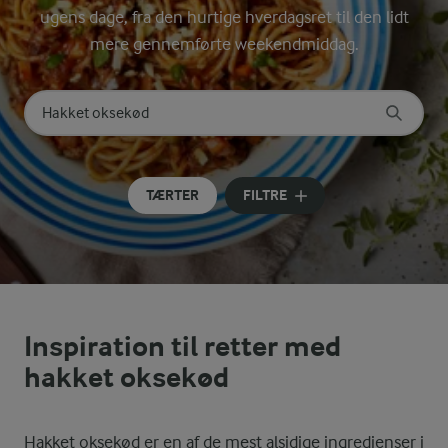
ugens dage, fra den hurtige hverdagsret til den lidt
mere gennemførte weekendmiddag.
Søg på kategori
Indtast søgeord for at søge
TÆRTER
FILTRE
Inspiration til retter med
hakket oksekød
Hakket oksekød er en af de mest alsidige ingredienser i