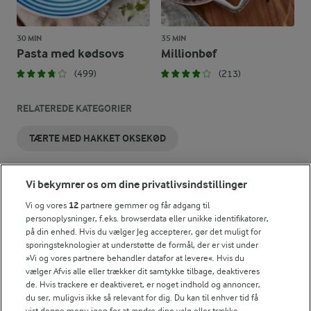
30 MIN
35 MIN
Pasta med kødsovs
Millionbøf
(499)
(213)
RELATEREDE KATEGORIER
TÆRTE MED HAKKET OKSEKØD
Vi bekymrer os om dine privatlivsindstillinger
Vi og vores
12
partnere gemmer og får adgang til
personoplysninger, f.eks. browserdata eller unikke identifikatorer,
på din enhed. Hvis du vælger Jeg accepterer, gør det muligt for
sporingsteknologier at understøtte de formål, der er vist under
»Vi og vores partnere behandler datafor at levere«. Hvis du
vælger Afvis alle eller trækker dit samtykke tilbage, deaktiveres
de. Hvis trackere er deaktiveret, er noget indhold og annoncer,
du ser, muligvis ikke så relevant for dig. Du kan til enhver tid få
vist denne menu igen for at ændre dine valg eller trække