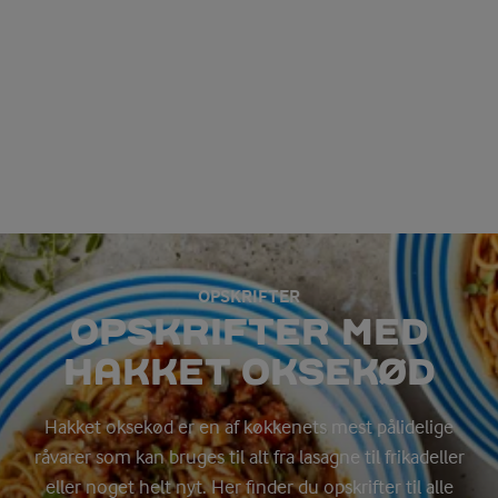
OPSKRIFTER
OPSKRIFTER MED
HAKKET OKSEKØD
Hakket oksekød er en af køkkenets mest pålidelige
råvarer som kan bruges til alt fra lasagne til frikadeller
eller noget helt nyt. Her finder du opskrifter til alle