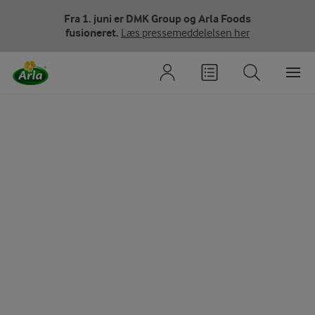
Fra 1. juni er DMK Group og Arla Foods
fusioneret.
Læs pressemeddelelsen her