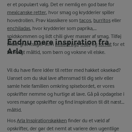
er et populært valg. Det er nemlig en god base for
mexicanske retter
, hvor smag og krydderier spiller
hovedrollen. Prøv klassikere som
tacos
,
burritos
eller
enchiladas
, hvor krydderier som paprika,
spidskommen og lidt chili giver masser af smag. Tilføj
Endnu mere inspiration fra
friske grøntsager som
peberfrugt
,
majs
og
tomat
for et
Arla
farverigt måltid, som børn og voksne vil elske.
Vil du have flere idéer til retter med hakket oksekød?
Uanset om du skal lave aftensmad til dig selv eller
samle hele familien omkring spisebordet, er vores
opskrifter nemme og hurtige at lave. Gå på opdagelse i
vores mange opskrifter og find inspiration til dit næste
måltid.
Hos
Arla Inspirationskøkken
finder du et væld af
opskrifter, der gør det nemt at variere den ugentlige