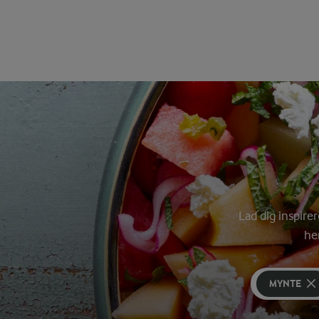
Lad dig inspire
he
MYNTE