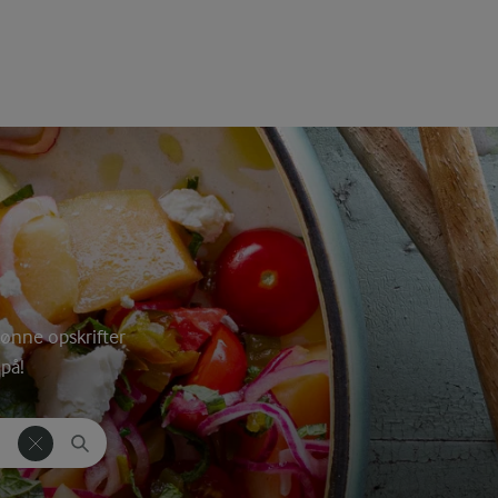
kønne opskrifter
på!