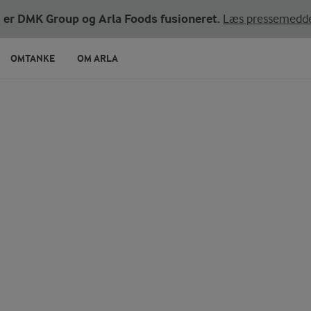
ni er DMK Group og Arla Foods fusioneret.
Læs pressemedde
OMTANKE
OM ARLA