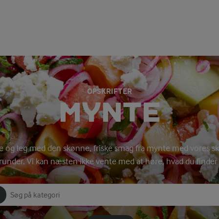
OPSKRIFTER
MYNTE
re og leg med den skønne, friske smag fra mynte med vores s
runder. Vi kan næsten ikke vente med at høre, hvad du finder 
Søg på kategori
Indtast søgeord for at søge