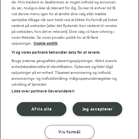
(7)
de. Hvis trackere er deaktiveret, er noget indhold og annoncer,
(35)
du ser, muligvis ikke så relevant for dig. Du kan til enhver tid få
vist denne menu igen for at ændre dine valg eller trække
samtykke tilbage når som helst ved at klikke Vis formål på linket
nederst på websiden [eller det flydende ikon nederst til venstre
på websiden, hvis det er relevant]. Dine valg vil have virkning i
vores Website. Se vores privatliv politik for at få flere
oplysninger.
Cookie politik
Vi og vores partnere behandler data for at levere:
Bruge præcise geografiske placeringsoplysninger. Aktivt scanne
enhedskarakteristika til identifikation. Opbevare og/eller tilgå
oplysninger på en enhed. Tilpasset annoncering og indhold,
annoncerings- og indholdsmåling, målgruppeundersøgelser og
udvikling af tjenester.
Liste over partnere (leverandører)
30 MIN
30 MIN
Fjæsing og sauterede
Gnocchi alla
tomater
Sorrentina
Afvis alle
Jeg accepterer
(4)
(9)
Vis formål