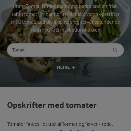
Uhm! Tomat. Findes der noget bedre end en frisk,
saftig tomat? Vi har her samlet alle vores opskrifter
med tomat. Lad dig inspirere og servér spændende
mad med Arla Inspirationskøkken.
Søg på kategori
Indtast søgeord for at søge
FILTRE
Opskrifter med tomater
Tomater findes i et utal af former og farver - røde,