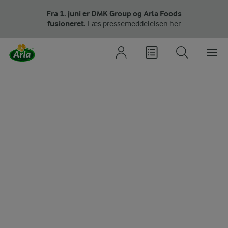
Fra 1. juni er DMK Group og Arla Foods
fusioneret.
Læs pressemeddelelsen her