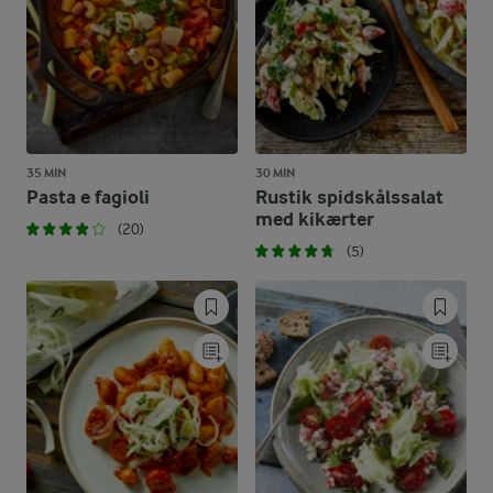
35 MIN
30 MIN
Pasta e fagioli
Rustik spidskålssalat
med kikærter
(20)
(5)