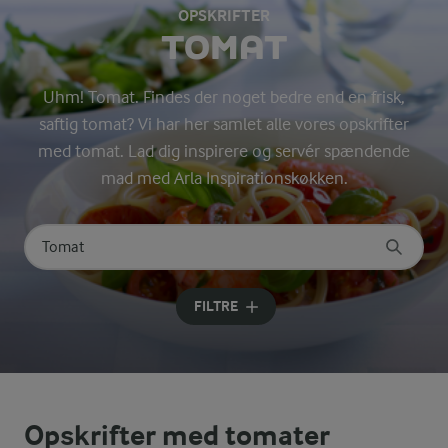
OPSKRIFTER
TOMAT
Uhm! Tomat. Findes der noget bedre end en frisk,
saftig tomat? Vi har her samlet alle vores opskrifter
med tomat. Lad dig inspirere og servér spændende
mad med Arla Inspirationskøkken.
Søg på kategori
Indtast søgeord for at søge
FILTRE
Opskrifter med tomater