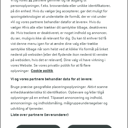
Vi og vores
12
partnere gemmer og får adgang til
personoplysninger, f.eks. browserdata eller unikke identifikatorer,
på din enhed. Hvis du vælger Jeg accepterer, gør det muligt for
sporingsteknologier at understøtte de formål, der er vist under
»Vi og vores partnere behandler datafor at levere«. Hvis du
vælger Afvis alle eller trækker dit samtykke tilbage, deaktiveres
30 MIN
45 MIN
de. Hvis trackere er deaktiveret, er noget indhold og annoncer,
Italiensk inspireret
Auberginegratin
du ser, muligvis ikke så relevant for dig. Du kan til enhver tid få
tomatsuppe
vist denne menu igen for at ændre dine valg eller trække
(15)
samtykke tilbage når som helst ved at klikke Vis formål på linket
(54)
nederst på websiden [eller det flydende ikon nederst til venstre
på websiden, hvis det er relevant]. Dine valg vil have virkning i
vores Website. Se vores privatliv politik for at få flere
oplysninger.
Cookie politik
Vi og vores partnere behandler data for at levere:
Bruge præcise geografiske placeringsoplysninger. Aktivt scanne
enhedskarakteristika til identifikation. Opbevare og/eller tilgå
oplysninger på en enhed. Tilpasset annoncering og indhold,
annoncerings- og indholdsmåling, målgruppeundersøgelser og
udvikling af tjenester.
Liste over partnere (leverandører)