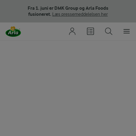
Fra 1. juni er DMK Group og Arla Foods
fusioneret.
Læs pressemeddelelsen her