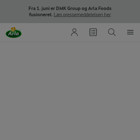
Fra 1. juni er DMK Group og Arla Foods
fusioneret.
Læs pressemeddelelsen her