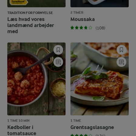
2 TIMER
TRADITION FOR FORNYELSE
Læs hvad vores
Moussaka
landmænd arbejder
(108)
med
1 TIME 10 MIN
1 TIME
Kødboller i
Grøntsagslasagne
tomatsauce
(124)