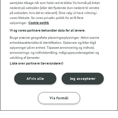
samtykke tilbage når som helst ved at klikke Vis formål på linket
nederst på websiden [eller det flydende ikon nederst til venstre
på websiden, hvis det er relevant]. Dine valg vil have virkning i
vores Website. Se vores privatliv politik for at få flere
oplysninger.
Cookie politik
Vi og vores partnere behandler data for at levere:
Bruge præcise geografiske placeringsoplysninger. Aktivt scanne
enhedskarakteristika til identifikation. Opbevare og/eller tilgå
oplysninger på en enhed. Tilpasset annoncering og indhold,
annoncerings- og indholdsmåling, målgruppeundersøgelser og
1 TIME 5 MIN
1 TIME 35 MIN
udvikling af tjenester.
Spinattærte
Fyldte squash med
Liste over partnere (leverandører)
ost
(38)
(92)
Afvis alle
Jeg accepterer
Vis formål