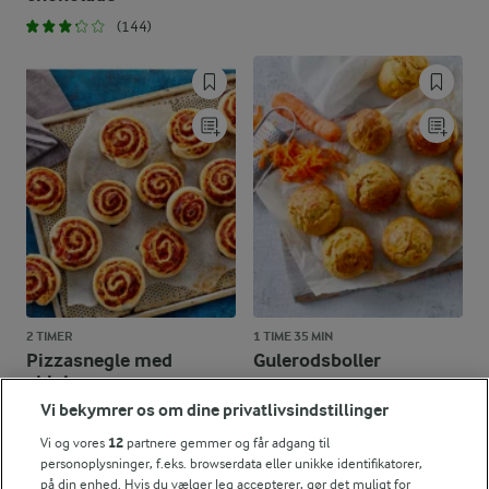
(144)
2 TIMER
1 TIME 35 MIN
Pizzasnegle med
Gulerodsboller
skinke
(217)
Vi bekymrer os om dine privatlivsindstillinger
(895)
Vi og vores
12
partnere gemmer og får adgang til
personoplysninger, f.eks. browserdata eller unikke identifikatorer,
på din enhed. Hvis du vælger Jeg accepterer, gør det muligt for