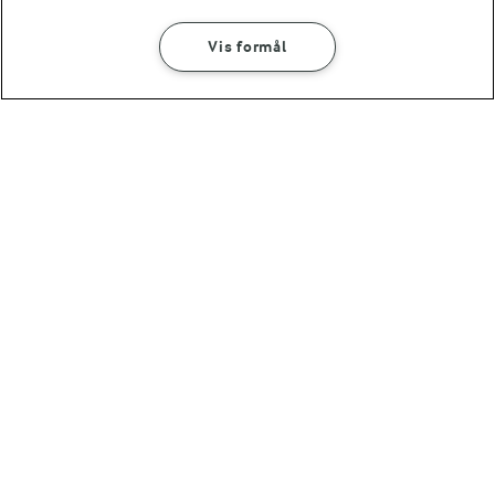
Vis formål
1 TIME 40 MIN
1 TIME 5 MIN
Gulerodsbrud
Snurrer med pesto
(148)
(20)
1 TIME 15 MIN