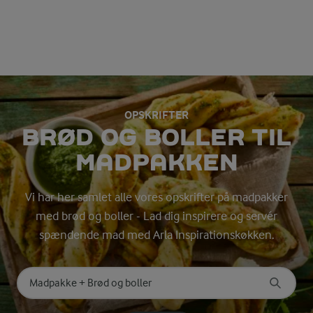
OPSKRIFTER
BRØD OG BOLLER TIL
MADPAKKEN
Vi har her samlet alle vores opskrifter på madpakker
med brød og boller - Lad dig inspirere og servér
spændende mad med Arla Inspirationskøkken.
Søg på kategori
Indtast søgeord for at søge