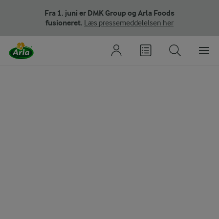
Fra 1. juni er DMK Group og Arla Foods
fusioneret.
Læs pressemeddelelsen her