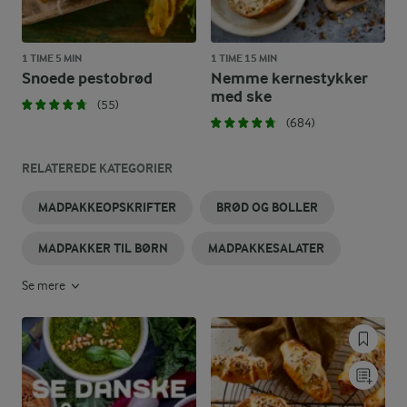
1 TIME 5 MIN
1 TIME 15 MIN
Snoede pestobrød
Nemme kernestykker
med ske
(55)
(684)
RELATEREDE KATEGORIER
MADPAKKEOPSKRIFTER
BRØD OG BOLLER
MADPAKKER TIL BØRN
MADPAKKESALATER
Se mere