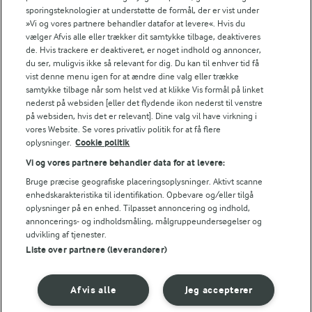
sporingsteknologier at understøtte de formål, der er vist under
»Vi og vores partnere behandler datafor at levere«. Hvis du
vælger Afvis alle eller trækker dit samtykke tilbage, deaktiveres
de. Hvis trackere er deaktiveret, er noget indhold og annoncer,
du ser, muligvis ikke så relevant for dig. Du kan til enhver tid få
vist denne menu igen for at ændre dine valg eller trække
samtykke tilbage når som helst ved at klikke Vis formål på linket
nederst på websiden [eller det flydende ikon nederst til venstre
på websiden, hvis det er relevant]. Dine valg vil have virkning i
vores Website. Se vores privatliv politik for at få flere
oplysninger.
Cookie politik
1 TIME 15 MIN
4 TIMER 25 MIN
Vi og vores partnere behandler data for at levere:
Grødboller
Hurtigt rugbrød
Bruge præcise geografiske placeringsoplysninger. Aktivt scanne
(215)
(96)
enhedskarakteristika til identifikation. Opbevare og/eller tilgå
oplysninger på en enhed. Tilpasset annoncering og indhold,
annoncerings- og indholdsmåling, målgruppeundersøgelser og
udvikling af tjenester.
Liste over partnere (leverandører)
Afvis alle
Jeg accepterer