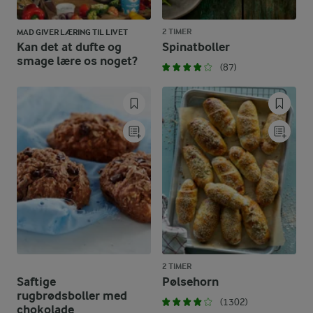
2 TIMER
MAD GIVER LÆRING TIL LIVET
Kan det at dufte og
Spinatboller
smage lære os noget?
(87)
2 TIMER
Saftige
Pølsehorn
rugbrødsboller med
(1302)
chokolade