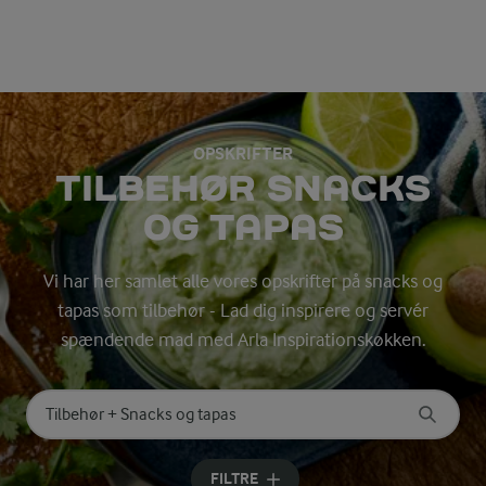
OPSKRIFTER
TILBEHØR SNACKS
OG TAPAS
Vi har her samlet alle vores opskrifter på snacks og
tapas som tilbehør - Lad dig inspirere og servér
spændende mad med Arla Inspirationskøkken.
Søg på kategori
Indtast søgeord for at søge
FILTRE