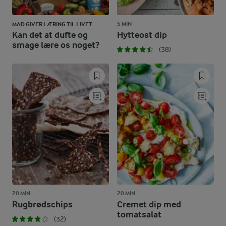
5 MIN
MAD GIVER LÆRING TIL LIVET
Kan det at dufte og
Hytteost dip
smage lære os noget?
(38)
20 MIN
20 MIN
Rugbrødschips
Cremet dip med
tomatsalat
(32)