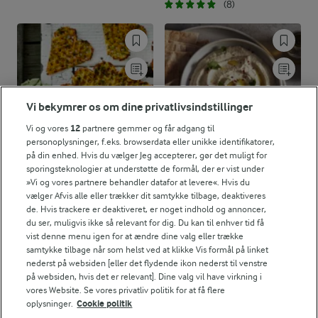
(8)
Vi bekymrer os om dine privatlivsindstillinger
Vi og vores
12
partnere gemmer og får adgang til
personoplysninger, f.eks. browserdata eller unikke identifikatorer,
på din enhed. Hvis du vælger Jeg accepterer, gør det muligt for
sporingsteknologier at understøtte de formål, der er vist under
»Vi og vores partnere behandler datafor at levere«. Hvis du
vælger Afvis alle eller trækker dit samtykke tilbage, deaktiveres
45 MIN
2 TIMER
de. Hvis trackere er deaktiveret, er noget indhold og annoncer,
Kartoffelvafler
Baba ganoush -
du ser, muligvis ikke så relevant for dig. Du kan til enhver tid få
auberginedip
vist denne menu igen for at ændre dine valg eller trække
(45)
samtykke tilbage når som helst ved at klikke Vis formål på linket
(59)
nederst på websiden [eller det flydende ikon nederst til venstre
på websiden, hvis det er relevant]. Dine valg vil have virkning i
vores Website. Se vores privatliv politik for at få flere
oplysninger.
Cookie politik