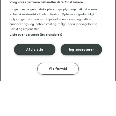
Vi og vores partnere behandler data for at levere:
Bruge præcise geografiske placeringsoplysninger. Aktivt scanne
enhedskarakteristika til identifikation. Opbevare og/eller tilgå
oplysninger på en enhed. Tilpasset annoncering og indhold,
annoncerings- og indholdsmåling, målgruppeundersøgelser og
udvikling af tjenester.
Liste over partnere (leverandører)
Afvis alle
Jeg accepterer
30 MIN
30 MIN
Ristede kikærter
Bruschetta med
bønnecreme og grillet
(8)
grønt
Vis formål
(11)