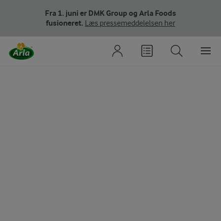
Fra 1. juni er DMK Group og Arla Foods
fusioneret.
Læs pressemeddelelsen her