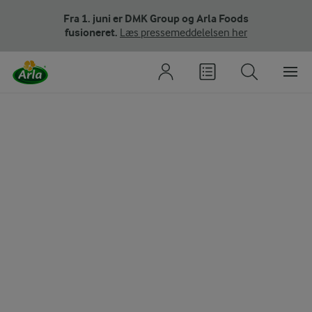
Fra 1. juni er DMK Group og Arla Foods
fusioneret.
Læs pressemeddelelsen her