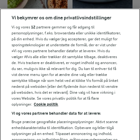
Vi bekymrer os om dine privatlivsindstillinger
5 MIN
4 TIMER 30 MIN
Hytteost dip
Chiagrød med
Vi og vores
12
partnere gemmer og får adgang til
vaniljeskyr
personoplysninger, f.eks. browserdata eller unikke identifikatorer,
(38)
på din enhed. Hvis du vælger Jeg accepterer, gør det muligt for
(25)
sporingsteknologier at understøtte de formål, der er vist under
»Vi og vores partnere behandler datafor at levere«. Hvis du
vælger Afvis alle eller trækker dit samtykke tilbage, deaktiveres
de. Hvis trackere er deaktiveret, er noget indhold og annoncer,
du ser, muligvis ikke så relevant for dig. Du kan til enhver tid få
vist denne menu igen for at ændre dine valg eller trække
samtykke tilbage når som helst ved at klikke Vis formål på linket
nederst på websiden [eller det flydende ikon nederst til venstre
på websiden, hvis det er relevant]. Dine valg vil have virkning i
vores Website. Se vores privatliv politik for at få flere
oplysninger.
Cookie politik
Vi og vores partnere behandler data for at levere:
Bruge præcise geografiske placeringsoplysninger. Aktivt scanne
enhedskarakteristika til identifikation. Opbevare og/eller tilgå
1 TIME 45 MIN
1 TIME 40 MIN
oplysninger på en enhed. Tilpasset annoncering og indhold,
Bananbrød med
Gulerodsbrud
annoncerings- og indholdsmåling, målgruppeundersøgelser og