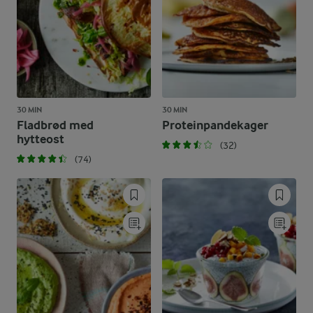
30 MIN
30 MIN
Fladbrød med
Proteinpandekager
hytteost
(32)
(74)