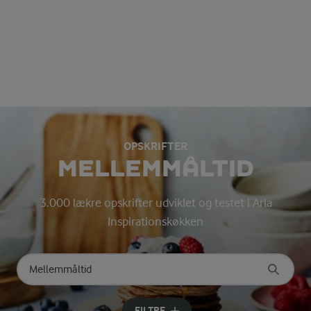
OPSKRIFTER
MELLEMMÅLTID
3.000 lækre opskrifter udviklet og testet i Arla
Inspirationskøkken
Søg på kategori
Indtast søgeord for at søge
FILTRE