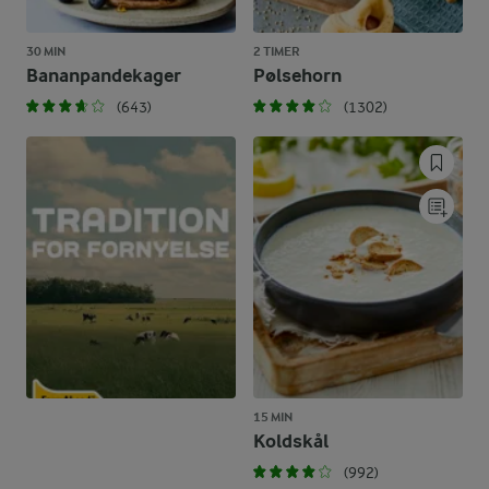
30 MIN
2 TIMER
Bananpandekager
Pølsehorn
(643)
(1302)
15 MIN
Koldskål
(992)