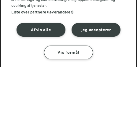
havregryn
udvikling af tjenester.
(148)
Liste over partnere (leverandører)
(30)
Afvis alle
Jeg accepterer
Vis formål
30 MIN
15 MIN
Figenpålæg
Grøn smoothie med
avocado, broccoli og
(22)
spinat
(46)