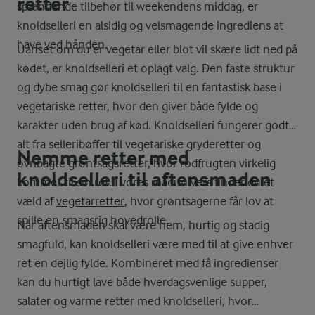
retter
spændende tilbehør til weekendens middag, er
knoldselleri en alsidig og velsmagende ingrediens at
have ved hånden.
Uanset om du er vegetar eller blot vil skære lidt ned på
kødet, er knoldselleri et oplagt valg. Den faste struktur
og dybe smag gør knoldselleri til en fantastisk base i
vegetariske retter, hvor den giver både fylde og
karakter uden brug af kød. Knoldselleri fungerer godt i
alt fra selleribøffer til vegetariske gryderetter og
Nemme retter med
ovnbagte grøntsagsretter, hvor rodfrugten virkelig
knoldselleri til aftensmaden
kommer til sin ret. I vores madunivers finder du et
væld af
vegetarretter
, hvor grøntsagerne får lov at
spille en smagsrig hovedrolle.
Når aftensmaden skal være nem, hurtig og stadig
smagfuld, kan knoldselleri være med til at give enhver
ret en dejlig fylde. Kombineret med få ingredienser
kan du hurtigt lave både hverdagsvenlige supper,
salater og varme retter med knoldselleri, hvor