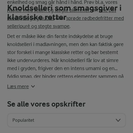
enkelhed og smag går hånd i hånd. Prøv bl.a. vores
Knoldselleri som smagsgiver i
risotto med selleri og stegte blommer
, en
one pot
klassiske retter
med kylling og nudler
eller
sprøde rødbedefritter med
selleripuré og stegte svampe
.
Det er måske ikke din første indskydelse at bruge
knoldselleri i madlavningen, men den kan faktisk gøre
stor forskel i mange klassiske retter og bør bestemt
ikke undervurderes. Når knoldselleri får lov at simre
med i gryden, frigiver den en intens umami og en
fyldig smag, der binder rettens elementer sammen på
bedste vis. I en bolognese giver knoldselleri en dybde,
Læs mere
der gør saucen mere afrundet, mens den i klassikere
som
bøf stroganoff med selleri-kartoffelmos
bidrager
Se alle vores opskrifter
med både sødme og fylde.
Popularitet