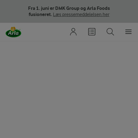
Fra 1. juni er DMK Group og Arla Foods
fusioneret.
Læs pressemeddelelsen her