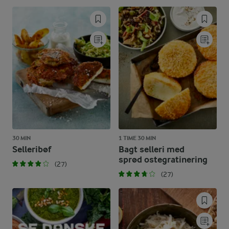
30 MIN
1 TIME 30 MIN
Selleribøf
Bagt selleri med
sprød ostegratinering
(27)
(27)