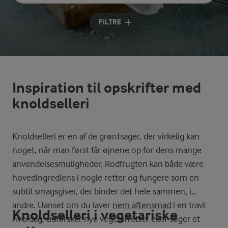
Indtast søgeord for at søge
FILTRE
Inspiration til opskrifter med
knoldselleri
Knoldselleri er en af de grøntsager, der virkelig kan
noget, når man først får øjnene op for dens mange
anvendelsesmuligheder. Rodfrugten kan både være
hovedingrediens i nogle retter og fungere som en
subtil smagsgiver, der binder det hele sammen, i
andre. Uanset om du laver
nem aftensmad
i en travl
Knoldselleri i vegetariske
hverdag, udforsker nye vegetarretter eller søger et