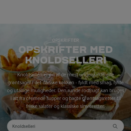
OPSKRIFTER
OPSKRIFTER MED
KNOLDSELLERI
Knoldselleri er en af de mest undervurderede
grøntsager i det danske køkken - fyldt med smag, fylde
og utallige muligheder. Den runde rodfrugt kan bruges
i alt fra cremede supper og bagte grøntsagsretter til
friske salater og klassiske simreretter.
Søg på kategori