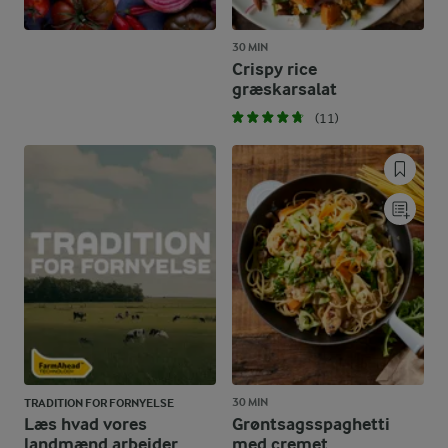
30 MIN
Crispy rice
græskarsalat
(11)
30 MIN
TRADITION FOR FORNYELSE
Læs hvad vores
Grøntsagsspaghetti
landmænd arbejder
med cremet