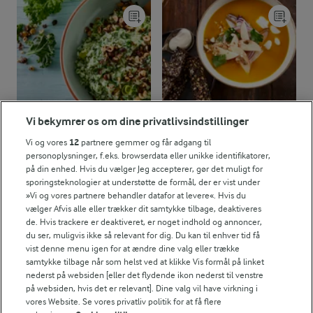
Vi bekymrer os om dine privatlivsindstillinger
Vi og vores
12
partnere gemmer og får adgang til
30 MIN
30 MIN
personoplysninger, f.eks. browserdata eller unikke identifikatorer,
Grønkålsrisotto
Hokkaidosuppe
på din enhed. Hvis du vælger Jeg accepterer, gør det muligt for
sporingsteknologier at understøtte de formål, der er vist under
(41)
(69)
»Vi og vores partnere behandler datafor at levere«. Hvis du
vælger Afvis alle eller trækker dit samtykke tilbage, deaktiveres
de. Hvis trackere er deaktiveret, er noget indhold og annoncer,
du ser, muligvis ikke så relevant for dig. Du kan til enhver tid få
vist denne menu igen for at ændre dine valg eller trække
samtykke tilbage når som helst ved at klikke Vis formål på linket
nederst på websiden [eller det flydende ikon nederst til venstre
på websiden, hvis det er relevant]. Dine valg vil have virkning i
vores Website. Se vores privatliv politik for at få flere