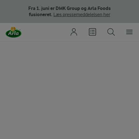
Fra 1. juni er DMK Group og Arla Foods
fusioneret.
Læs pressemeddelelsen her