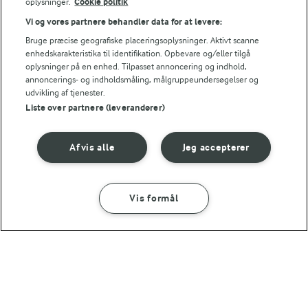
oplysninger.
Cookie politik
Vi og vores partnere behandler data for at levere:
Bruge præcise geografiske placeringsoplysninger. Aktivt scanne
enhedskarakteristika til identifikation. Opbevare og/eller tilgå
oplysninger på en enhed. Tilpasset annoncering og indhold,
30 MIN
annoncerings- og indholdsmåling, målgruppeundersøgelser og
Nem salat med bagte
Mørbradgryde
udvikling af tjenester.
rødder
(295)
Liste over partnere (leverandører)
(2)
Afvis alle
Jeg accepterer
Vis formål