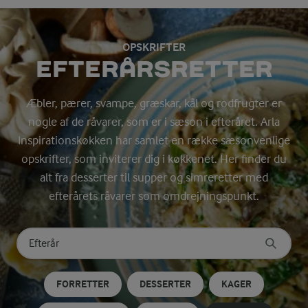
OPSKRIFTER
EFTERÅRSRETTER
Æbler, pærer, svampe, græskar, kål og rodfrugter er
nogle af de råvarer, som er i sæson i efteråret. Arla
Inspirationskøkken har samlet en række sæsonvenlige
opskrifter, som inviterer dig i køkkenet. Her finder du
alt fra desserter til supper og simreretter med
efterårets råvarer som omdrejningspunkt.
Søg på kategori
Indtast søgeord for at søge
FORRETTER
DESSERTER
KAGER