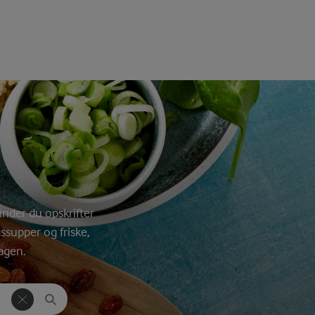
inder du opskrifter
gssupper og friske,
agen.