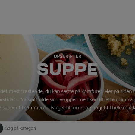
OPSKRIFTER
SUPPE
det mest trøstende, du kan sætte på komfuret. Her på siden f
 årstider – fra kraftfulde simresupper med kød til lette grøntsa
e supper til sommeren. Noget til forret og noget til hele midd
Søg på kategori