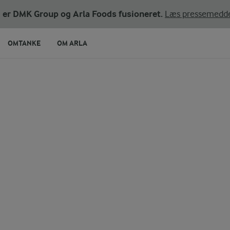
ni er DMK Group og Arla Foods fusioneret.
Læs pressemedde
OMTANKE
OM ARLA