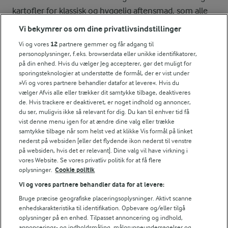
kartofler for klassisk og hyggelig aftensmad, som alle
kender og elsker.
Vi bekymrer os om dine privatlivsindstillinger
Boller i karry
Vi og vores
12
partnere gemmer og får adgang til
personoplysninger, f.eks. browserdata eller unikke identifikatorer,
på din enhed. Hvis du vælger Jeg accepterer, gør det muligt for
sporingsteknologier at understøtte de formål, der er vist under
Boller i karry
er en af de mest populære retter i
»Vi og vores partnere behandler datafor at levere«. Hvis du
Danmark – nem at lave, børnevenlig og fuld af smag.
vælger Afvis alle eller trækker dit samtykke tilbage, deaktiveres
En klassiker, der altid skaber glæde ved middagsbordet.
de. Hvis trackere er deaktiveret, er noget indhold og annoncer,
du ser, muligvis ikke så relevant for dig. Du kan til enhver tid få
vist denne menu igen for at ændre dine valg eller trække
Svensk pølseret
samtykke tilbage når som helst ved at klikke Vis formål på linket
nederst på websiden [eller det flydende ikon nederst til venstre
på websiden, hvis det er relevant]. Dine valg vil have virkning i
Svensk pølseret
er hurtig, nem og oplagt til travle
vores Website. Se vores privatliv politik for at få flere
hverdage. En enkel ret med pølser, kartofler og tomat,
oplysninger.
Cookie politik
der smager af barndom og hygge ved middagsbordet.
Vi og vores partnere behandler data for at levere:
Bruge præcise geografiske placeringsoplysninger. Aktivt scanne
Forloren hare
enhedskarakteristika til identifikation. Opbevare og/eller tilgå
oplysninger på en enhed. Tilpasset annoncering og indhold,
annoncerings- og indholdsmåling, målgruppeundersøgelser og