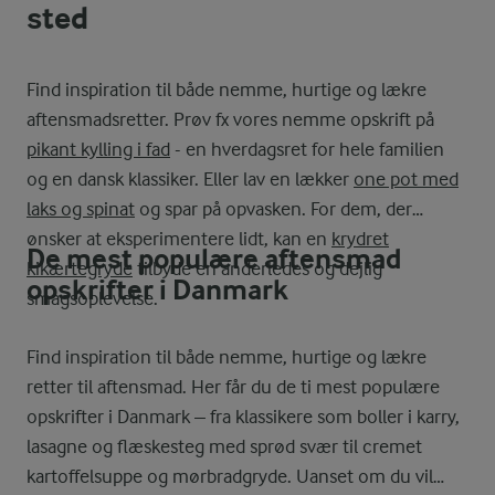
sted
Find inspiration til både nemme, hurtige og lækre
aftensmadsretter. Prøv fx vores nemme opskrift på
pikant kylling i fad
- en hverdagsret for hele familien
og en dansk klassiker. Eller lav en lækker
one pot med
laks og spinat
og spar på opvasken. For dem, der
ønsker at eksperimentere lidt, kan en
krydret
De mest populære aftensmad
kikærtegryde
tilbyde en anderledes og dejlig
opskrifter i Danmark
smagsoplevelse.
Find inspiration til både nemme, hurtige og lækre
retter til aftensmad. Her får du de ti mest populære
opskrifter i Danmark – fra klassikere som boller i karry,
lasagne og flæskesteg med sprød svær til cremet
kartoffelsuppe og mørbradgryde. Uanset om du vil