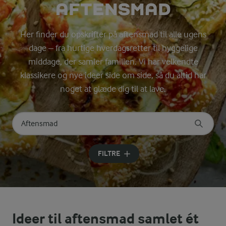
AFTENSMAD
Her finder du opskrifter på aftensmad til alle ugens
dage – fra hurtige hverdagsretter til hyggelige
middage, der samler familien. Vi har velkendte
klassikere og nye ideer side om side, så du altid har
noget at glæde dig til at lave.
Søg på kategori
Indtast søgeord for at søge
FILTRE
Ideer til aftensmad samlet ét