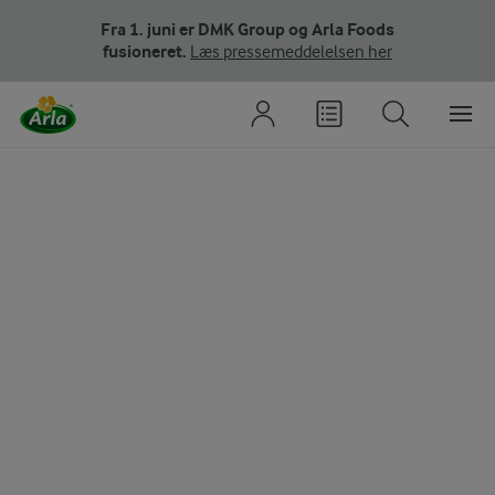
Fra 1. juni er DMK Group og Arla Foods
fusioneret.
Læs pressemeddelelsen her