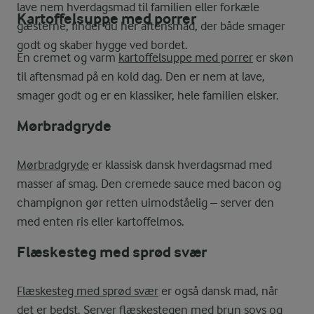
lave nem hverdagsmad til familien eller forkæle
Kartoffelsuppe med porrer
gæsterne, finder du her aftensmad, der både smager
godt og skaber hygge ved bordet.
En cremet og varm
kartoffelsuppe med porrer
er skøn
til aftensmad på en kold dag. Den er nem at lave,
smager godt og er en klassiker, hele familien elsker.
Mørbradgryde
Mørbradgryde
er klassisk dansk hverdagsmad med
masser af smag. Den cremede sauce med bacon og
champignon gør retten uimodståelig – server den
med enten ris eller kartoffelmos.
Flæskesteg med sprød svær
Flæskesteg med sprød svær
er også dansk mad, når
det er bedst. Server flæskestegen med brun sovs og