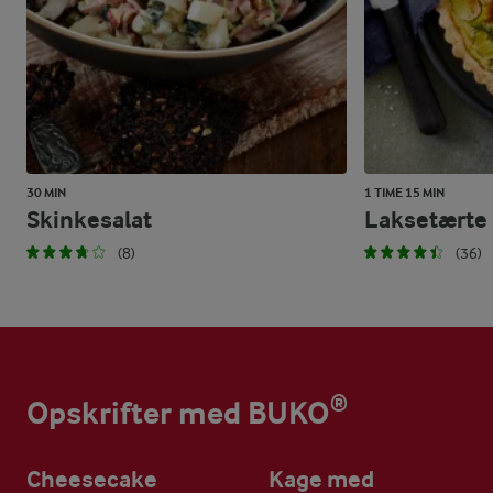
30 MIN
1 TIME 15 MIN
Skinkesalat
Laksetærte
(8)
(36)
Opskrifter med BUKO®
Cheesecake
Kage med