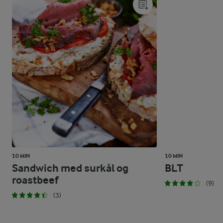
10 MIN
10 MIN
Sandwich med surkål og
BLT
roastbeef
(9)
(3)