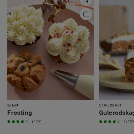
15 MIN
1 TIME 25 MIN
Frosting
Gulerodska
(475)
(1203