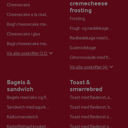
cremecheese
Cheesecake
frosting
Cheesecake a la risalamande
Frosting
Bagt cheesecake med hindbærtopping
Frugt- og nøddekage med kanelfrosting
Cheesecake i glas
Rødbedekage med limefrosting
Bagt cheesecake med vanilje og passionfrugt
Gulerodskage
Vis alle opskrifter (11)
Citronroulade med flødeost
Vis alle opskrifter (4)
Bagels &
Toast &
sandwich
smørrebrød
Bagels med laks og flødeost
Toast med flødeost, agurk og ristede græskarkerner
Sandwich med agurk og bladselleri
Toast med flødeost, bacon og svampe
Kalkunsandwich
Toast med flødeost og chia-hindbærkompot
Kartoffelmad krydret med spegepølse
Toast med flødeost og friske bær