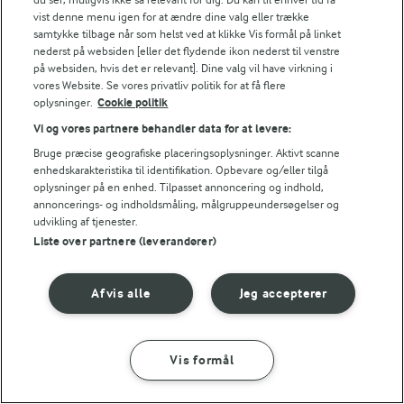
vist denne menu igen for at ændre dine valg eller trække
Cheesecake iskager med blåbær
er små,
samtykke tilbage når som helst ved at klikke Vis formål på linket
nederst på websiden [eller det flydende ikon nederst til venstre
portionsanrettede iskager på kiksebund. De er lavet af
på websiden, hvis det er relevant]. Dine valg vil have virkning i
blød blåbæris, som har en smuk lilla farve.
vores Website. Se vores privatliv politik for at få flere
oplysninger.
Cookie politik
Vi og vores partnere behandler data for at levere:
Se hele vores udvalg af
cheesecakes
her.
Bruge præcise geografiske placeringsoplysninger. Aktivt scanne
Sommerdesserter til mange
enhedskarakteristika til identifikation. Opbevare og/eller tilgå
oplysninger på en enhed. Tilpasset annoncering og indhold,
annoncerings- og indholdsmåling, målgruppeundersøgelser og
udvikling af tjenester.
Når du skal lave dessert til flere, er det en fordel at
Liste over partnere (leverandører)
vælge opskrifter, der er nemme at forberede og lette
at servere. Sommerdesserter til mange er ofte baseret
Afvis alle
Jeg accepterer
på frugt, kan laves i forvejen og egner sig godt til
udendørs servering. Her finder du dessertidéer, der
passer til grill, picnic og sommerfester, hvor der er
Vis formål
Iskager
fokus på enkelhed og gode råvarer.