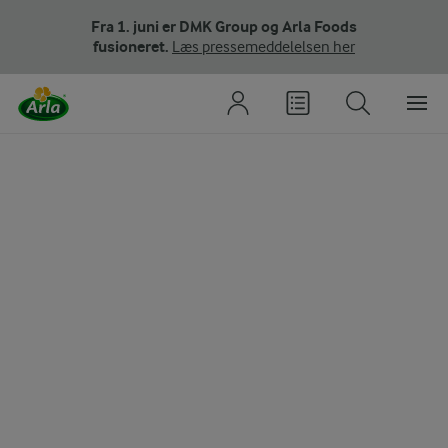
Fra 1. juni er DMK Group og Arla Foods
fusioneret.
Læs pressemeddelelsen her