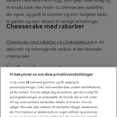
varieres med sæsonens frugt, som giver både smag og
et smukt look. Her finder du cheesecake opskrifter,
der egner sig godt til sommer og som fungerer både
til gæster og som dessert til særlige anledninger.
Cheesecake med rabarber
Cheesecake med rabarber og chokoladebund
er en
dekorativ og velsmagende version af den klassiske
cheesecake.
Jordbærcheesecake
Vi bekymrer os om dine privatlivsindstillinger
Vi og vores
12
partnere gemmer og får adgang til
Jordbærcheesecake
med friske jordbær er en oplagt
personoplysninger, f.eks. browserdata eller unikke identifikatorer,
dessert om sommeren, hvor de danske jordbær er i
på din enhed. Hvis du vælger Jeg accepterer, gør det muligt for
sporingsteknologier at understøtte de formål, der er vist under
sæson.
»Vi og vores partnere behandler datafor at levere«. Hvis du
vælger Afvis alle eller trækker dit samtykke tilbage, deaktiveres
Cheesecake iskager med blåbær
de. Hvis trackere er deaktiveret, er noget indhold og annoncer,
du ser, muligvis ikke så relevant for dig. Du kan til enhver tid få