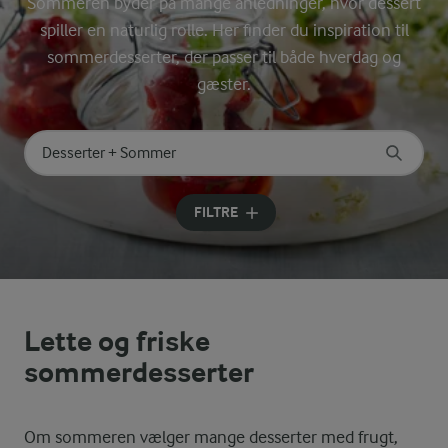
Sommeren byder på mange anledninger, hvor dessert
spiller en naturlig rolle. Her finder du inspiration til
sommerdesserter, der passer til både hverdag og
gæster.
Søg på kategori
Indtast søgeord for at søge
FILTRE
Lette og friske
sommerdesserter
Om sommeren vælger mange desserter med frugt,